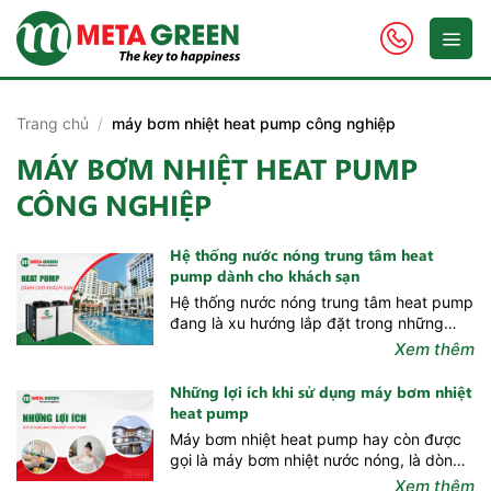
Skip
to
content
Trang chủ
/
máy bơm nhiệt heat pump công nghiệp
MÁY BƠM NHIỆT HEAT PUMP
CÔNG NGHIỆP
Hệ thống nước nóng trung tâm heat
pump dành cho khách sạn
Hệ thống nước nóng trung tâm heat pump
đang là xu hướng lắp đặt trong những
năm gần đây không chỉ dành riêng cho
Xem thêm
khách sạn, mà ngay cả doanh nghiệp hay
hộ gia đình đều lựa chọn để lắp đặt. Sau
Những lợi ích khi sử dụng máy bơm nhiệt
hai năm chịu ảnh hưởng bởi Covid,
heat pump
ngành...
Máy bơm nhiệt heat pump hay còn được
gọi là máy bơm nhiệt nước nóng, là dòng
máy tạo nước nóng thay thế cho các giải
Xem thêm