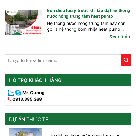
pháp hiện tại như bình nóng lạnh, thái
dương năng. Tuy cùng là dòng máy tạo
Bốn điều lưu ý trước khi lắp đặt hệ thống
nước nóng, nhưng máy bơm nhiệt heat
nước nóng trung tâm heat pump
pump...
Hệ thống nước nóng trung tâm hay còn
gọi là hệ thống bơm nhiệt heat pump
không chỉ là xu hướng lắp đặt của các
Xem thêm
căn hộ cao cấp mà còn là xu hướng lắp
đặt của các doanh nghiệp, bởi tính ưu việt
và những lợi ích nổi trội...
HỖ TRỢ KHÁCH HÀNG
Mr. Cương
0913.385.368
DỰ ÁN THỰC TẾ
Lắp đặt hệ thống nước nóng trung tâm