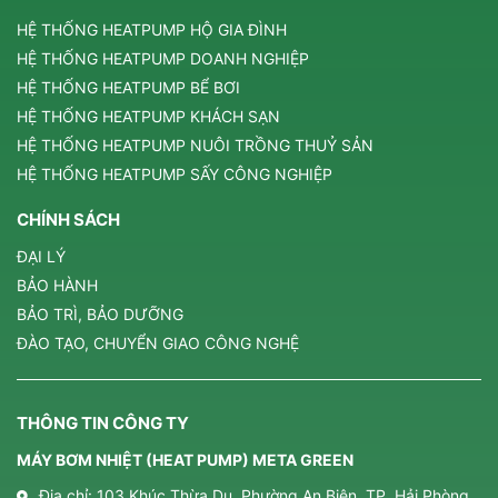
HỆ THỐNG HEATPUMP HỘ GIA ĐÌNH
HỆ THỐNG HEATPUMP DOANH NGHIỆP
HỆ THỐNG HEATPUMP BỂ BƠI
HỆ THỐNG HEATPUMP KHÁCH SẠN
HỆ THỐNG HEATPUMP NUÔI TRỒNG THUỶ SẢN
HỆ THỐNG HEATPUMP SẤY CÔNG NGHIỆP
CHÍNH SÁCH
ĐẠI LÝ
BẢO HÀNH
BẢO TRÌ, BẢO DƯỠNG
ĐÀO TẠO, CHUYỂN GIAO CÔNG NGHỆ
THÔNG TIN CÔNG TY
MÁY BƠM NHIỆT (HEAT PUMP) META GREEN
Địa chỉ: 103 Khúc Thừa Dụ, Phường An Biên, TP. Hải Phòng