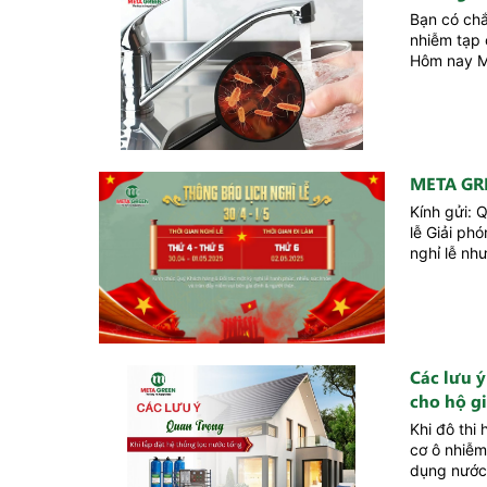
Bạn có chắ
nhiễm tạp 
Hôm nay Me
META GR
Kính gửi: 
lễ Giải ph
nghỉ lễ nh
01/05/2025
Các lưu ý
cho hộ g
Khi đô thi
cơ ô nhiễm
dụng nước 