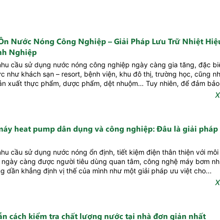
Ôn Nước Nóng Công Nghiệp – Giải Pháp Lưu Trữ Nhiệt Hiệ
nh Nghiệp
nhu cầu sử dụng nước nóng công nghiệp ngày càng gia tăng, đặc bi
ực như khách sạn – resort, bệnh viện, khu đô thị, trường học, cũng n
ản xuất thực phẩm, dược phẩm, dệt nhuộm… Tuy nhiên, để đảm bảo.
X
máy heat pump dân dụng và công nghiệp: Đâu là giải pháp 
nhu cầu sử dụng nước nóng ổn định, tiết kiệm điện thân thiện với môi
 ngày càng được người tiêu dùng quan tâm, công nghệ máy bơm nhi
 dần khẳng định vị thế của mình như một giải pháp ưu việt cho...
X
n cách kiểm tra chất lượng nước tại nhà đơn giản nhất