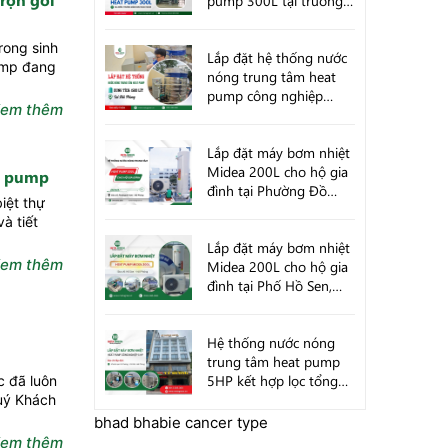
pump 300L tại trường
mầm non Hugo House
Hải Phòng
rong sinh
Lắp đặt hệ thống nước
ump đang
nóng trung tâm heat
pump công nghiệp
em thêm
1500 Lít tại Hải Phòng
Lắp đặt máy bơm nhiệt
Midea 200L cho hộ gia
at pump
đình tại Phường Đồ
iệt thự
Sơn, Hải Phòng
à tiết
Lắp đặt máy bơm nhiệt
em thêm
Midea 200L cho hộ gia
đình tại Phố Hồ Sen,
Quận Lê Chân, Hải
Phòng
Hệ thống nước nóng
trung tâm heat pump
5HP kết hợp lọc tổng
c đã luôn
cho khách sạn Vũ
Quý Khách
Dương tại TT Cát Bà,
bhad bhabie cancer type
Hải Phòng
em thêm