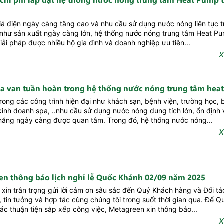
iá điện ngày càng tăng cao và nhu cầu sử dụng nước nóng liên tục t
 như sản xuất ngày càng lớn, hệ thống nước nóng trung tâm Heat P
giải pháp được nhiều hộ gia đình và doanh nghiệp ưu tiên...
X
của van tuần hoàn trong hệ thống nước nóng trung tâm he
trong các công trình hiện đại như khách sạn, bệnh viện, trường học, b
kinh doanh spa, ..nhu cầu sử dụng nước nóng dung tích lớn, ổn định v
năng ngày càng được quan tâm. Trong đó, hệ thống nước nóng...
X
en thông báo lịch nghỉ lễ Quốc Khánh 02/09 năm 2025
xin trân trọng gửi lời cảm ơn sâu sắc đến Quý Khách hàng và Đối tá
 tin tưởng và hợp tác cùng chúng tôi trong suốt thời gian qua. Để 
tác thuận tiện sắp xếp công việc, Metagreen xin thông báo...
X