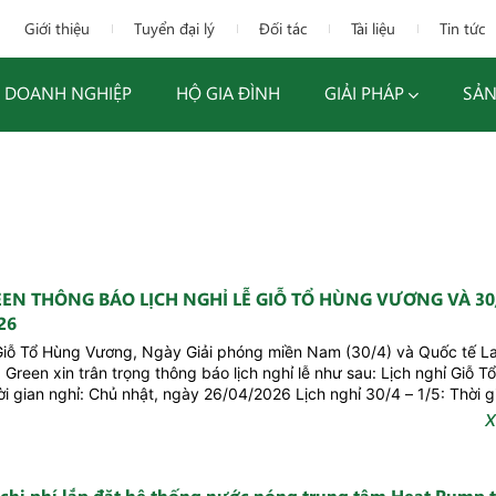
Giới thiệu
Tuyển đại lý
Đối tác
Tài liệu
Tin tức
DOANH NGHIỆP
HỘ GIA ĐÌNH
GIẢI PHÁP
SẢN
EN THÔNG BÁO LỊCH NGHỈ LỄ GIỖ TỔ HÙNG VƯƠNG VÀ 30/
26
Giỗ Tổ Hùng Vương, Ngày Giải phóng miền Nam (30/4) và Quốc tế L
a Green xin trân trọng thông báo lịch nghỉ lễ như sau: Lịch nghỉ Giỗ 
i gian nghỉ: Chủ nhật, ngày 26/04/2026 Lịch nghỉ 30/4 – 1/5: Thời g
X
 chi phí lắp đặt hệ thống nước nóng trung tâm Heat Pump t