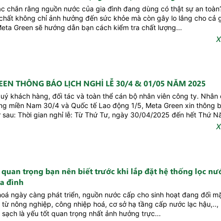
c chắn rằng nguồn nước của gia đình đang dùng có thật sự an toà
chất không chỉ ảnh hưởng đến sức khỏe mà còn gây lo lắng cho cả g
ta Green sẽ hướng dẫn bạn cách kiểm tra chất lượng...
X
EEN THÔNG BÁO LỊCH NGHỈ LỄ 30/4 & 01/05 NĂM 2025
Quý khách hàng, đối tác và toàn thể cán bộ nhân viên công ty. Nhân
óng miền Nam 30/4 và Quốc tế Lao động 1/5, Meta Green xin thông b
ư sau: Thời gian nghỉ lễ: Từ Thứ Tư, ngày 30/04/2025 đến hết Thứ 
 Thời gian...
X
 quan trọng bạn nên biết trước khi lắp đặt hệ thống lọc nư
ia đình
 hoá ngày càng phát triển, nguồn nước cấp cho sinh hoạt đang đối m
 từ nông nghiệp, công nhiệp hoá, cơ sở hạ tầng cấp nước lạc hậu,..,
sạch là yếu tốt quan trọng nhất ảnh hưởng trực...