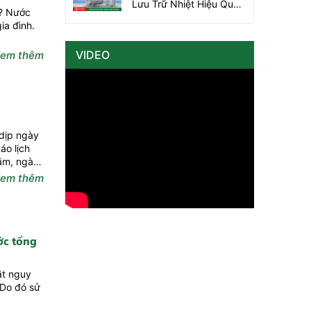
Lưu Trữ Nhiệt Hiệu Quả
n? Nước
Cho Doanh Nghiệp
ia đình.
VIDEO
em thêm
 dịp ngày
áo lịch
Năm, ngày
em thêm
ớc tổng
ặt nguy
 Do đó sử