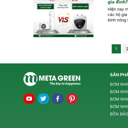
gia đình?
Hiện nay m
các hộ gia
bình nóng 
1
SẢN PH
BƠM NHI
BƠM NHI
BƠM NHI
BƠM NHIỆ
BỒN BẢO