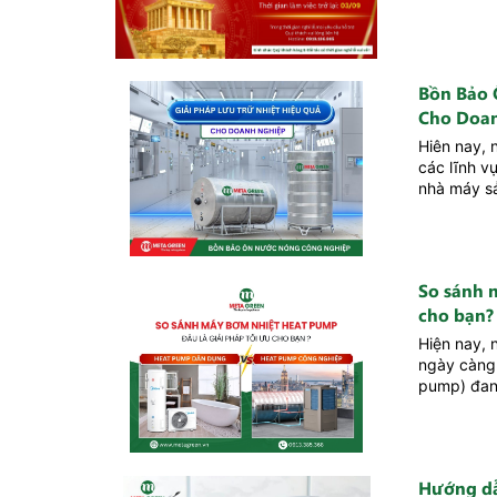
Bồn Bảo 
Cho Doa
Hiên nay, 
các lĩnh v
nhà máy s
So sánh 
cho bạn?
Hiện nay, 
ngày càng
pump) đang
Hướng dẫ