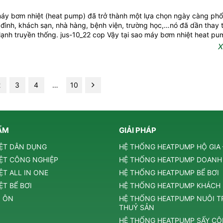
áy bơm nhiệt (heat pump) đã trở thành một lựa chọn ngày càng phổ
 đình, khách sạn, nhà hàng, bệnh viện, trường học,…nó đã dần thay 
lạnh truyền thống. jus-10_22 cop Vậy tại sao máy bơm nhiệt heat pum
X
2
3
4
…
10
ẨM
GIẢI PHÁP
ỆT DÂN DỤNG
HỆ THỐNG HEATPUMP HỘ GIA
ỆT CÔNG NGHIỆP
HỆ THỐNG HEATPUMP DOANH
ỆT ALL IN ONE
HỆ THỐNG HEATPUMP BỂ BƠI
T BỂ BƠI
HỆ THỐNG HEATPUMP KHÁCH
 ÔN
HỆ THỐNG HEATPUMP NUÔI 
THUỶ SẢN
HỆ THỐNG HEATPUMP SẤY C