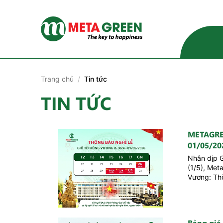
Skip
to
content
Trang chủ
/
Tin tức
TIN TỨC
METAGRE
01/05/20
Nhân dịp 
(1/5), Met
Vương: Thờ
nghỉ:...
Bảng giá