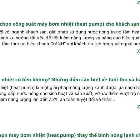
X
 chọn công suất máy bơm nhiệt (heat pump) cho khách sạn
ối với ngành khách sạn, giải pháp sử dụng nước nóng trung tâm he
hành xu hướng tất yếu để tiết kiệm năng lượng và nâng cao hiệu quả
 tầm thương hiệu khách “XANH” với khách du lịch trong và ngoài nướ
X
nhiệt có bền không? Những điều cần biết về tuổi thọ và bả
iệt (heat pump) là một giải pháp năng lượng xanh được lựa chọn 
ung cấp nước nóng cho sinh hoạt và sản xuất, với ưu điểm vượt trộ 
kiệm năng lượng lên đến 75%, an toàn tuyệt đối và thân...
X
chọn máy bơm nhiệt (heat pump) thay thế bình nóng lạnh c