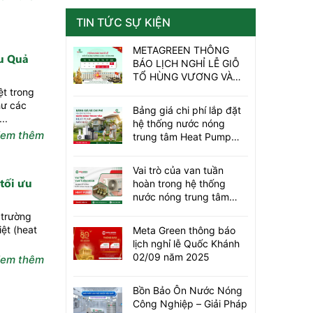
TIN TỨC SỰ KIỆN
METAGREEN THÔNG
u Quả
BÁO LỊCH NGHỈ LỄ GIỖ
TỔ HÙNG VƯƠNG VÀ
30/4 – 01/05/2026
ệt trong
hư các
Bảng giá chi phí lắp đặt
..
hệ thống nước nóng
em thêm
trung tâm Heat Pump
trọn gói mới nhất
Vai trò của van tuần
tối ưu
hoàn trong hệ thống
nước nóng trung tâm
heat pump
 trường
ệt (heat
Meta Green thông báo
lịch nghỉ lễ Quốc Khánh
02/09 năm 2025
em thêm
Bồn Bảo Ôn Nước Nóng
Công Nghiệp – Giải Pháp