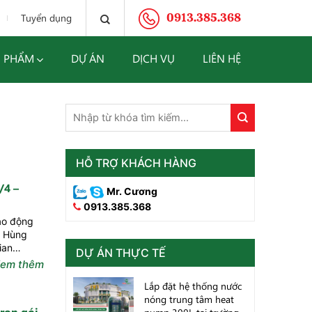
0913.385.368
Tuyển dụng
 PHẨM
DỰ ÁN
DỊCH VỤ
LIÊN HỆ
HỖ TRỢ KHÁCH HÀNG
4 –
Mr. Cương
0913.385.368
ao động
Tổ Hùng
ian
DỰ ÁN THỰC TẾ
em thêm
Lắp đặt hệ thống nước
nóng trung tâm heat
rọn gói