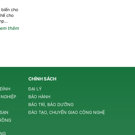
 biến cho
thế cho
p...
em thêm
CHÍNH SÁCH
 ĐÌNH
ĐẠI LÝ
 NGHIỆP
BẢO HÀNH
BẢO TRÌ, BẢO DƯỠNG
 SẠN
ĐÀO TẠO, CHUYỂN GIAO CÔNG NGHỆ
TRỒNG
ÔNG