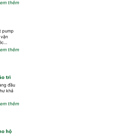
em thêm
at pump
 vận
c...
em thêm
o trì
hàng đầu
như khả
em thêm
ho hộ