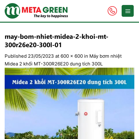
Skip
to
content
may-bom-nhiet-midea-2-khoi-mt-
300r26e20-300l-01
Published
23/05/2023
at
600 × 600
in
Máy bơm nhiệt
Midea 2 khối MT-300R26E20 dung tích 300L