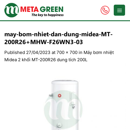
Skip
to
content
may-bom-nhiet-dan-dung-midea-MT-
200R26+MHW-F26WN3-03
Published
27/04/2023
at
700 × 700
in
Máy bơm nhiệt
Midea 2 khối MT-200R26 dung tích 200L