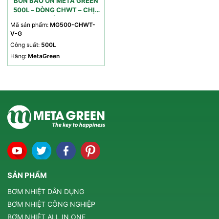
BỒN BẢO ÔN META GREEN
500L – DÒNG CHWT – CHỊU
ÁP
Mã sản phẩm:
MG500-CHWT-
V-G
Công suất:
500L
Hãng:
MetaGreen
SẢN PHẨM
BƠM NHIỆT DÂN DỤNG
BƠM NHIỆT CÔNG NGHIỆP
BƠM NHIỆT ALL IN ONE