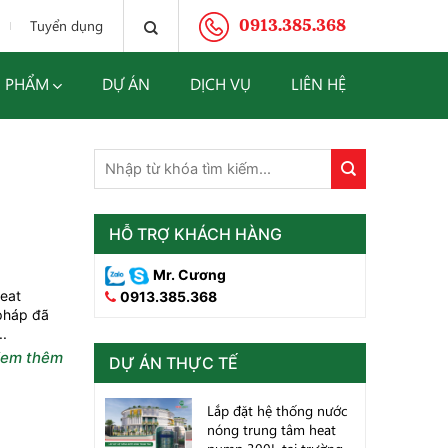
0913.385.368
Tuyển dụng
 PHẨM
DỰ ÁN
DỊCH VỤ
LIÊN HỆ
HỖ TRỢ KHÁCH HÀNG
Mr. Cương
heat
0913.385.368
pháp đã
..
em thêm
DỰ ÁN THỰC TẾ
Lắp đặt hệ thống nước
nóng trung tâm heat