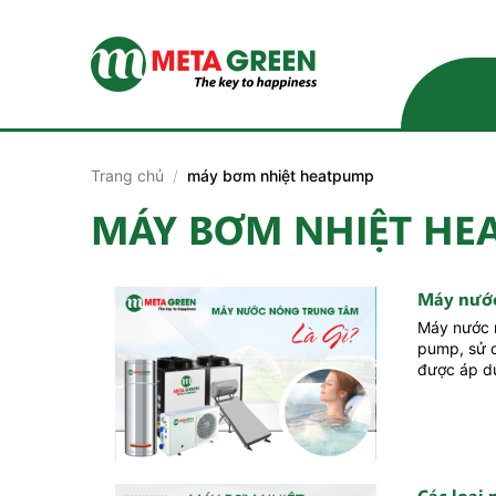
Skip
to
content
Trang chủ
/
máy bơm nhiệt heatpump
MÁY BƠM NHIỆT HE
Máy nước
Máy nước n
pump, sử 
được áp dụ
Các loại