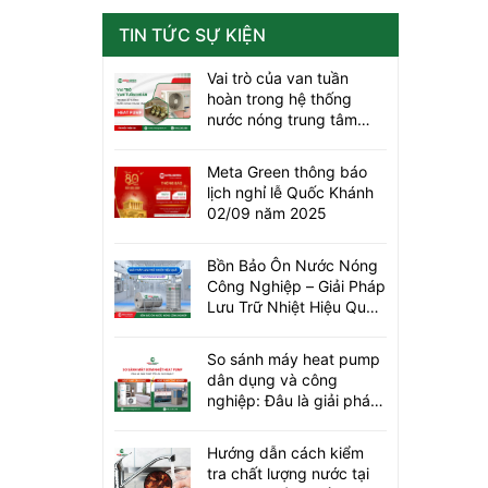
TIN TỨC SỰ KIỆN
Vai trò của van tuần
hoàn trong hệ thống
nước nóng trung tâm
heat pump
Meta Green thông báo
lịch nghỉ lễ Quốc Khánh
02/09 năm 2025
Bồn Bảo Ôn Nước Nóng
Công Nghiệp – Giải Pháp
Lưu Trữ Nhiệt Hiệu Quả
Cho Doanh Nghiệp
So sánh máy heat pump
dân dụng và công
nghiệp: Đâu là giải pháp
tối ưu cho bạn?
Hướng dẫn cách kiểm
tra chất lượng nước tại