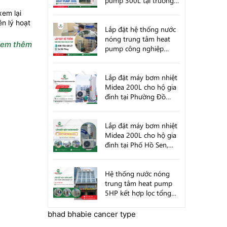
pump 300L tại trường
mầm non Hugo House
xem lại
Hải Phòng
n lý hoạt
Lắp đặt hệ thống nước
nóng trung tâm heat
em thêm
pump công nghiệp
1500 Lít tại Hải Phòng
Lắp đặt máy bơm nhiệt
Midea 200L cho hộ gia
đình tại Phường Đồ
Sơn, Hải Phòng
Lắp đặt máy bơm nhiệt
Midea 200L cho hộ gia
đình tại Phố Hồ Sen,
Quận Lê Chân, Hải
Phòng
Hệ thống nước nóng
trung tâm heat pump
5HP kết hợp lọc tổng
cho khách sạn Vũ
Dương tại TT Cát Bà,
bhad bhabie cancer type
Hải Phòng