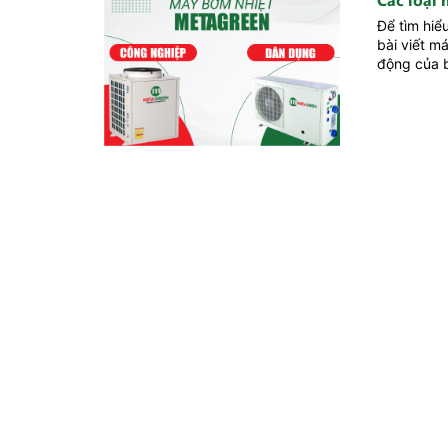
Để tìm hiể
bài viết m
động của b