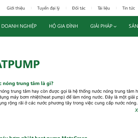
Giới thiệu
Tuyển đại lý
Đối tác
Tài liệu
Tin tức
DOANH NGHIỆP
HỘ GIA ĐÌNH
GIẢI PHÁP
SẢN
ATPUMP
 nóng trung tâm là gì?
óng trung tâm hay còn được gọi là hệ thống nước nóng trung tâm 
dụng máy bơm nhiệt(heat pump) để làm nóng nước. Đây là một giải 
ng rộng rãi ở các nước phương tây trong việc cung cấp nước nóng.
X
 máy bơm nhiệt heat pump MetaGreen